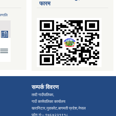
फारम
्रणालि
सम्पर्क विवरण
तादी गाउँपालिका,
गाउँ कार्यपालिका कार्यालय
खरानिटार,नुवाकोट,बागमती प्रदेश,नेपाल
फोन नं:– ९७६७२३१९१८