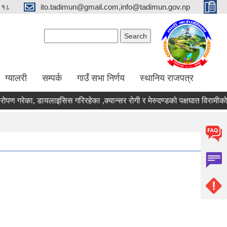
९१८
ito.tadimun@gmail.com,info@tadimun.gov.np
Search form
Search
ग्यालरी
सम्पर्क
गाउँ सभा निर्णय
स्थानिय राजपत्र
ारोपण गरेका, डायलाइसिस गरिरहेका ,क्यान्सर रोगी र मेरुदण्डको पक्षघात विरामी