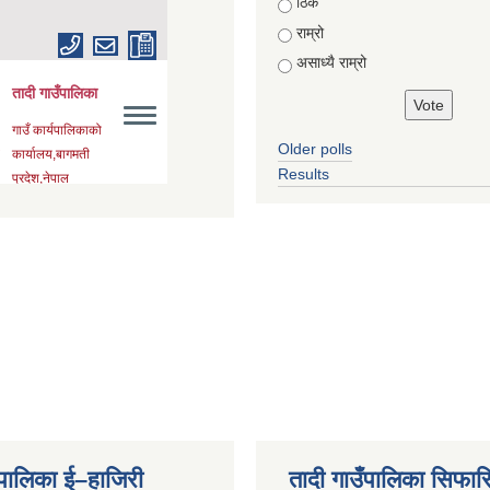
Choices
ठिकै
राम्रो
असाध्यै राम्रो
Older polls
Results
ँपालिका ई–हाजिरी
तादी गाउँपालिका सिफार