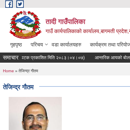
Skip to main content
तादी गाउँपालिका
गाउँ कार्यपालिकाको कार्यालय,बागमती प्रदेश,
गृहपृष्ठ
परिचय
वडा कार्यालयहरु
कार्यक्रम तथा परियो
समाचार
ी सूचना(प्रथम पटक प्रकाशित मिति २०८३।०४।०७)
आन्तरिक आयको बोलपत्र
You are here
Home
» तेजिन्द्र गौतम
तेजिन्द्र गौतम