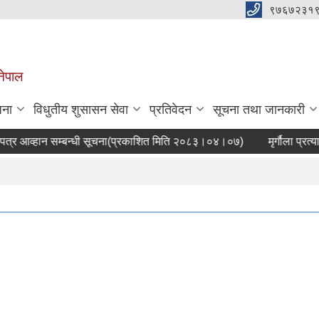
९७६७२३१
नेपाल
जना
विधुतीय शुसासन सेवा
प्रतिवेदन
सूचना तथा जानकारी
 आव्हान सम्बन्धी सूचना(प्रकाशित मिति २०८३।०४।०७)
मृर्गौला प्रत्य