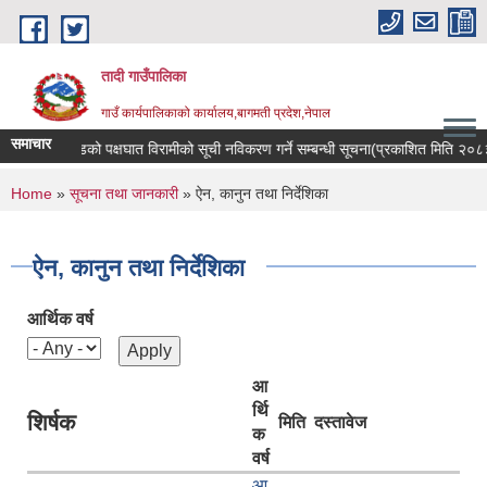
Skip to main content
तादी गाउँपालिका
गाउँ कार्यपालिकाको कार्यालय,बागमती प्रदेश,नेपाल
समाचार
सर रोगी र मेरुदण्डको पक्षघात विरामीको सूची नविकरण गर्ने सम्बन्धी सूचना(प्रकाशित मिति २०
You are here
Home
»
सूचना तथा जानकारी
» ऐन, कानुन तथा निर्देशिका
ऐन, कानुन तथा निर्देशिका
आर्थिक वर्ष
आ
र्थि
शिर्षक
मिति
दस्तावेज
क
वर्ष
आ.