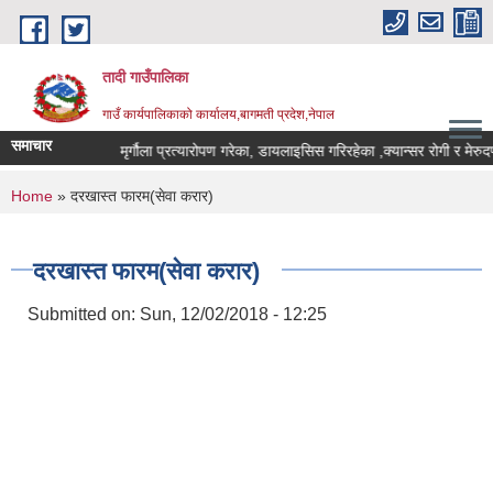
Skip to main content
तादी गाउँपालिका
गाउँ कार्यपालिकाको कार्यालय,बागमती प्रदेश,नेपाल
समाचार
२०८३।०४।०७)
मृर्गौला प्रत्यारोपण गरेका, डायलाइसिस गरिरहेका ,क्यान्सर रोगी र मेर
You are here
Home
» दरखास्त फारम(सेवा करार)
दरखास्त फारम(सेवा करार)
Submitted on:
Sun, 12/02/2018 - 12:25