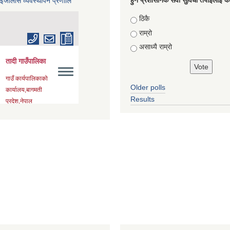
हुने प्रशासनिक सेवा सुविधा तपाईलाई कस
 इजालास व्यवस्थापन प्रणालि
Choices
ठिकै
राम्रो
असाध्यै राम्रो
Older polls
Results