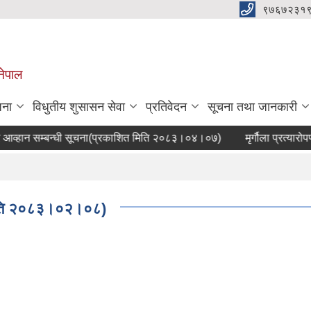
९७६७२३१
नेपाल
जना
विधुतीय शुसासन सेवा
प्रतिवेदन
सूचना तथा जानकारी
हान सम्बन्धी सूचना(प्रकाशित मिति २०८३।०४।०७)
मृर्गौला प्रत्यारोप
त मिति २०८३।०२।०८)