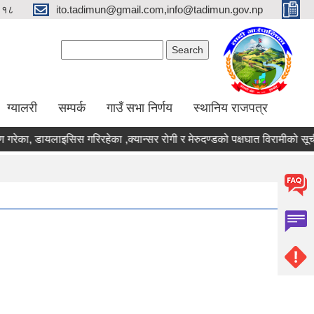
९१८
ito.tadimun@gmail.com,info@tadimun.gov.np
Search form
Search
ग्यालरी
सम्पर्क
गाउँ सभा निर्णय
स्थानिय राजपत्र
ण गरेका, डायलाइसिस गरिरहेका ,क्यान्सर रोगी र मेरुदण्डको पक्षघात विरामीको सू