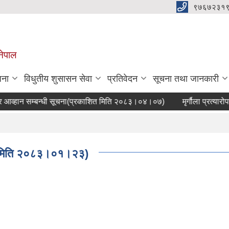
९७६७२३१
नेपाल
जना
विधुतीय शुसासन सेवा
प्रतिवेदन
सूचना तथा जानकारी
हान सम्बन्धी सूचना(प्रकाशित मिति २०८३।०४।०७)
मृर्गौला प्रत्यारोप
ाशित मिति २०८३।०१।२३)