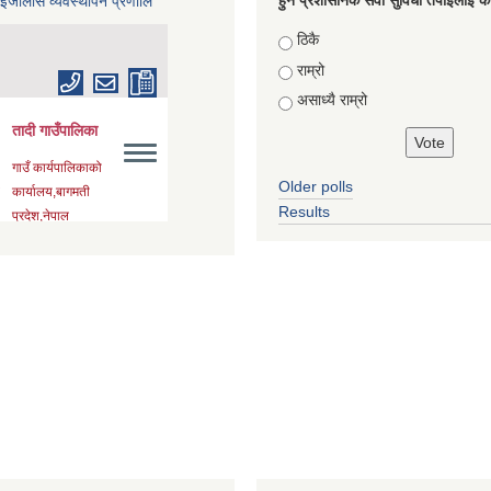
हुने प्रशासनिक सेवा सुविधा तपाईलाई कस
 इजालास व्यवस्थापन प्रणालि
Choices
ठिकै
राम्रो
असाध्यै राम्रो
Older polls
Results