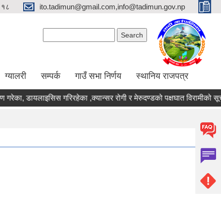
९१८
ito.tadimun@gmail.com,info@tadimun.gov.np
Search form
Search
ग्यालरी
सम्पर्क
गाउँ सभा निर्णय
स्थानिय राजपत्र
ण गरेका, डायलाइसिस गरिरहेका ,क्यान्सर रोगी र मेरुदण्डको पक्षघात विरामीको स