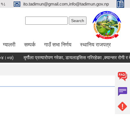
९१८
ito.tadimun@gmail.com,info@tadimun.gov.np
Search form
Search
ग्यालरी
सम्पर्क
गाउँ सभा निर्णय
स्थानिय राजपत्र
०७)
मृर्गौला प्रत्यारोपण गरेका, डायलाइसिस गरिरहेका ,क्यान्सर रोगी र म