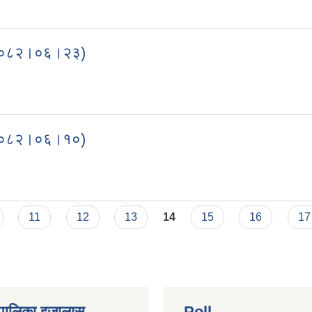
्बन्धि अत्यन्त जरुरी सूचना(प्रकाशित मिति २०८२।०६।२२)
ति २०८२।०६।२३)
मिति २०८२।०६।२३)
ति २०८२।०६।१०)
मिति २०८२।०६।१०)
11
12
13
14
15
16
17
ँपालिका इजालास
Poll